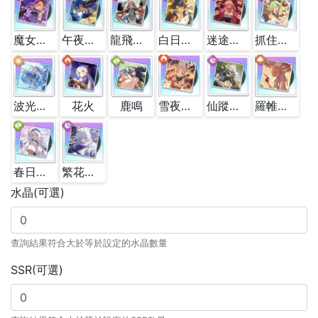
魔女的靴麵
午夜，堕天使
龍飛鳳舞
白日花国
迷途的朝聖者
抓住傳說
波光漫游
花火
鹿鳴
雪夜驚喜
仙蹤良夢
羅帷春染歲朝新
春日紀事
繁花幻夢
水晶(可選)
查詢結果符合大於等於設定的水晶數量
SSR(可選)