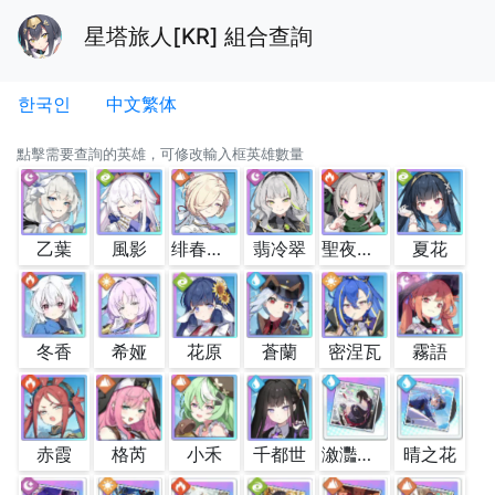
星塔旅人[KR] 組合查詢
한국인
中文繁体
點擊需要查詢的英雄，可修改輸入框英雄數量
乙葉
風影
绯春柯洛妮絲
翡冷翠
聖夜菈露
夏花
冬香
希娅
花原
蒼蘭
密涅瓦
霧語
赤霞
格芮
小禾
千都世
漵灩故池水
晴之花