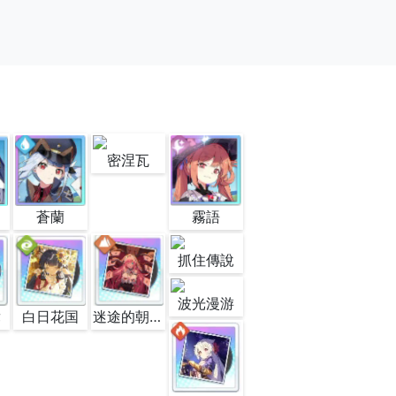
密涅瓦
蒼蘭
霧語
抓住傳說
波光漫游
舞
白日花国
迷途的朝聖者