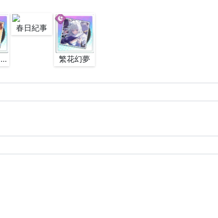
春日紀事
羅帷春染歲朝新
繁花幻夢