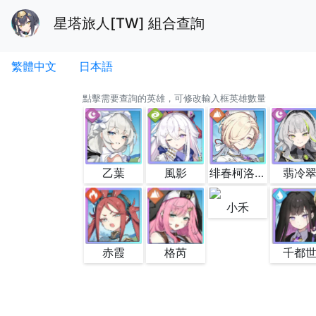
星塔旅人[TW] 組合查詢
繁體中文
日本語
點擊需要查詢的英雄，可修改輸入框英雄數量
乙葉
風影
绯春柯洛妮絲
翡冷
小禾
赤霞
格芮
千都