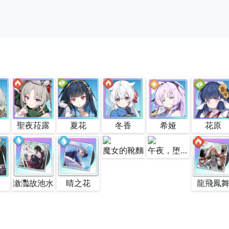
翠
聖夜菈露
夏花
冬香
希娅
花原
魔女的靴麵
午夜，堕天使
世
漵灩故池水
晴之花
龍飛鳳