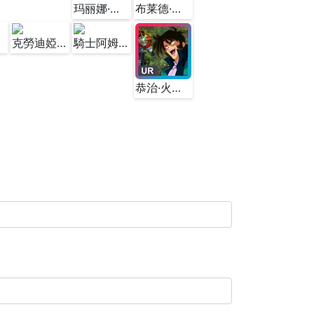
玛丽娜·伊士麦&托勒密号2型
布莱德·诺亚&白色基地
克勞迪婭·佩爾&蜂巢號
騎士阿姆羅&飛馬白色基地
恭治·火州&惡魔鋼彈(第2型態)