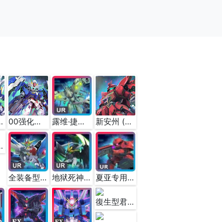
EW版) (EX)
00强化模组(最终决战式样)(EX)
露维·捷露 (EX)
新安州 (EX)
/ 覺醒) (EX)
全装备型创制突击高达(EX)
地狱死神高达(EW版)(EX)
夏亚专用渣古Ⅱ(THE ORIGIN版)(EX)
復生型君魔鋼彈 (EX)