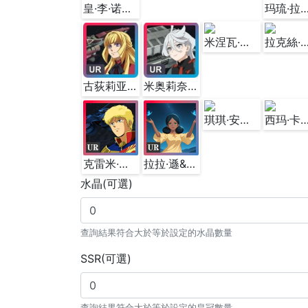
皇·李·诺瑞加&托勒密号
玛琉·拉米亚斯&大天
米涅瓦·拉欧·扎比 ＆ 葛兰雪
拉克絲·克萊茵&永
古荻莉亚·蓝那·伯恩斯坦&渔火
米奥莉奈·伦布兰&学园舰
琪琪·安达露西亚＆豪泽恩号356航班
西玛·卡拉豪＆莉莉
克雷米·托特&桑多拉
拉拉·遜&桑吉巴爾
水晶(可選)
查詢結果符合大於等於設定的水晶數量
SSR(可選)
查詢結果符合大於等於設定的皇冠數量