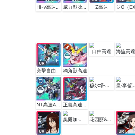
Hi-v高达(EX)
威力型脉冲高达(EX)
Z高达
ジO（E
自由高達
突擊自由高達(EX)
獨角獸高達
穆尔塔·阿兹拉艾尔＆主天使号
皇‧李‧諾瑞加
NT高達A裝備
正義高達(EX)
奧爾加·伊茲卡&漁火
花园丽&阿伽玛