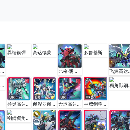
異端鋼彈金色機天蜜娜(EX)
高达锡蒙力维达尔(EX)
多魯基斯Ⅲ (EX)
精神感應哈囉(EX)
比格‧朗格(EX)
飞翼高达 零式 (
风灵高达 (改修型) (EX)
獨角獸鋼彈(毀滅模式 
异灵高达(最终决战时) (EX)
佩涅罗佩 (EX)
命运高达 (EX)
神威鋼彈 (EX)
劉備獨角獸鋼彈 (EX)