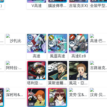
X）
V高達
腦波傳導薩克(EX)
吉翁克(EX)
全裝甲型鋼彈(雷霆
海盜高達X1改
沙扎比
高達·巴巴託斯第6形態
高達
風靈高達
高達Ez8
＆托勒密號Ⅱ型
阿特拉·米克斯塔＆萤火
古路迪克·艾
塔利亚·库拉迪斯＆智慧女神号
萊斯達爾‧艾里昂＆鰹魚級戰艦
風花・亞哲＆勞亞級
深村玲&苞型运输艇
芙劳·宝&白色基地
汉肯·贝克纳&拉迪修