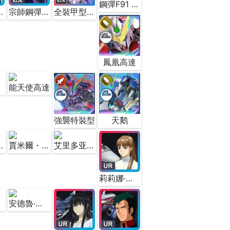
鋼彈F91 (EX)
宙域版)(EX)
宗師鋼彈 (EX)
全裝甲型ZZ鋼彈(EX)
鳳凰高達
能天使高達
強襲特裝型
天鹅
諾亞&歌姬號
賈米爾・尼特&自由號II
艾里多亚·马西斯＆气垫车侦察车
莉莉娜·多利安&皮斯美利昂
安德魯·巴爾特菲爾德&永恆號