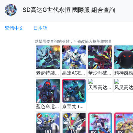
SD高达G世代永恒 國際服 組合查詢
繁體中文
日本語
點擊需要查詢的英雄，可修改輸入框英雄數量
老虎特裝型(EX)
高達AGE-1 基本型(EX)
華沙哥破壞者高達(EX)
天帝高达 (EX)
蓝色命运1号机 (EX)
京宝梵 (EX)