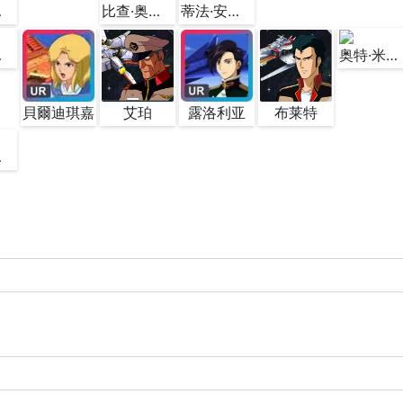
使号
比查·奥雷格&新阿伽马号
蒂法·安迪尔&自由号
恒號
奥特·米塔斯&擬·阿卡馬(隆德·貝爾)
貝爾迪琪嘉
艾珀
露洛利亚
布莱特
玛莲